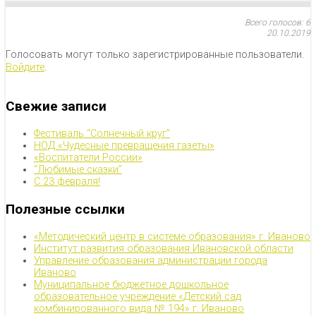
Всего голосов: 6
20.10.2019
Голосовать могут только зарегистрированные пользователи.
Войдите
.
Свежие записи
Фестиваль “Солнечный круг”
НОД «Чудесные превращения газеты»
«Воспитатели России»
“Любимые сказки”
С 23 февраля!
Полезные ссылки
«Методический центр в системе образования» г. Иваново
Институт развития образования Ивановской области
Управление образования администрации города
Иваново
Муниципальное бюджетное дошкольное
образовательное учреждение «Детский сад
комбинированного вида № 194» г. Иваново