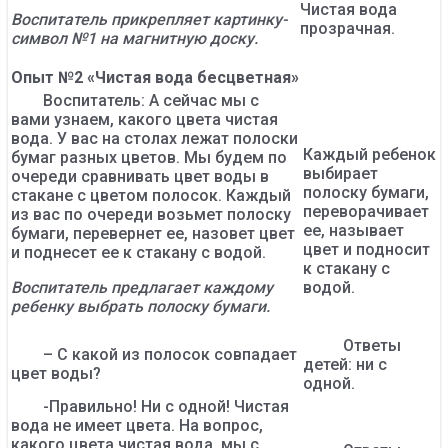
Чистая вода
Воспитатель прикрепляет картинку-
прозрачная.
символ №1 на магнитную доску.
Опыт №2 «Чистая вода бесцветная»
Воспитатель: А сейчас мы с
вами узнаем, какого цвета чистая
вода. У вас на столах лежат полоски
Каждый ребенок
бумаг разных цветов. Мы будем по
выбирает
очереди сравнивать цвет воды в
полоску бумаги,
стакане с цветом полосок. Каждый
переворачивает
из вас по очереди возьмет полоску
ее, называет
бумаги, перевернет ее, назовет цвет
цвет и подносит
и поднесет ее к стакану с водой.
к стакану с
Воспитатель предлагает каждому
водой.
ребенку выбрать полоску бумаги.
Ответы
– С какой из полосок совпадает
детей: ни с
цвет воды?
одной.
-Правильно! Ни с одной! Чистая
вода не имеет цвета. На вопрос,
какого цвета чистая вода, мы с