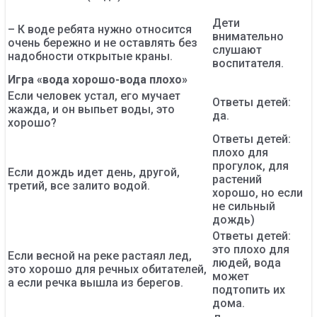
Дети
– К воде ребята нужно относится
внимательно
очень бережно и не оставлять без
слушают
надобности открытые краны.
воспитателя.
Игра «вода хорошо-вода плохо»
Если человек устал, его мучает
Ответы детей:
жажда, и он выпьет воды, это
да.
хорошо?
Ответы детей:
плохо для
прогулок, для
Если дождь идет день, другой,
растений
третий, все залито водой.
хорошо, но если
не сильный
дождь)
Ответы детей:
это плохо для
Если весной на реке растаял лед,
людей, вода
это хорошо для речных обитателей,
может
а если речка вышла из берегов.
подтопить их
дома.