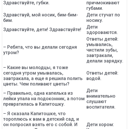
Здравствуйте, губки.
причмокивают
губами.
Здравствуй, мой носик, бим-бим-
Дети стучат по
бим.
носику.
Дети
Здравствуйте, дети! Здравствуйте!
здороваются.
Ответы детей:
умывались,
– Ребята, что вы делали сегодня
чистили зубы,
утром?
завтракали,
делали зарядку.
– Какие вы молодцы, я тоже
сегодня утром умывалась,
Ответы детей:
завтракала, а еще я решила полить
водой.
цветы. Чем поливают цветы?
Дети
– Правильно, одна капелька из
внимательно
лейки упала на подоконник, а потом
слушают
превратилась в Капитошку.
воспитателя.
– Я сказала Капитошке, что
тороплюсь к вам в детский сад, и
он попросил взять его с собой. И
Дети хором: