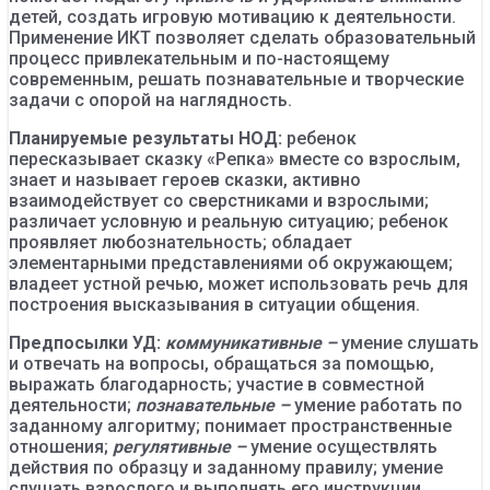
детей, создать игровую мотивацию к деятельности.
Применение ИКТ позволяет сделать образовательный
процесс привлекательным и по-настоящему
современным, решать познавательные и творческие
задачи с опорой на наглядность.
Планируемые результаты НОД:
ребенок
пересказывает сказку «Репка» вместе со взрослым,
знает и называет героев сказки, активно
взаимодействует со сверстниками и взрослыми;
различает условную и реальную ситуацию; ребенок
проявляет любознательность; обладает
элементарными представлениями об окружающем;
владеет устной речью, может использовать речь для
построения высказывания в ситуации общения.
Предпосылки УД:
коммуникативные –
умение слушать
и отвечать на вопросы, обращаться за помощью,
выражать благодарность; участие в совместной
деятельности;
познавательные –
умение работать по
заданному алгоритму; понимает пространственные
отношения;
регулятивные –
умение осуществлять
действия по образцу и заданному правилу; умение
слушать взрослого и выполнять его инструкции.