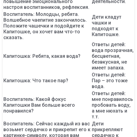
повышение эмоционального
деятельности.
настроя воспитанников, рефлексия.
Воспитатель: Молодцы, ребята.
Дети кладут
Волшебное чаепитие закончилось.
чашки и
Положите чашечки и подойдите к
подходят к
Капитошке, он хочет вам что-то
Капитошке.
сказать.
Ответы детей:
вода прозрачная,
Капитошка: Ребята, какая вода?
бесцветная,
безвкусная, не
имеет запаха.
Ответы детей:
Капитошка: Что такое пар?
Пар – это тоже
вода.
Ответы детей:
Воспитатель: Какой фокус
мне понравилось
Капитошки Вам больше всего
пробовать воду,
понравился?
а мне нюхать и
т.т.
Воспитатель: Сейчас каждый из вас
Дети
возьмет сердечко и прикрепит его к
прикрепляют
картинке-символу, которая вам
сердечко к