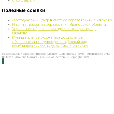
С 23 февраля!
Полезные ссылки
«Методический центр в системе образования» г. Иваново
Институт развития образования Ивановской области
Управление образования администрации города
Иваново
Муниципальное бюджетное дошкольное
образовательное учреждение «Детский сад
комбинированного вида № 194» г. Иваново
Персональный сайт воспитателя МБДОУ "Детский сад комбинированного вида
№ 194" г. Иваново Манукян Армине Альбертовны Copyright 2019